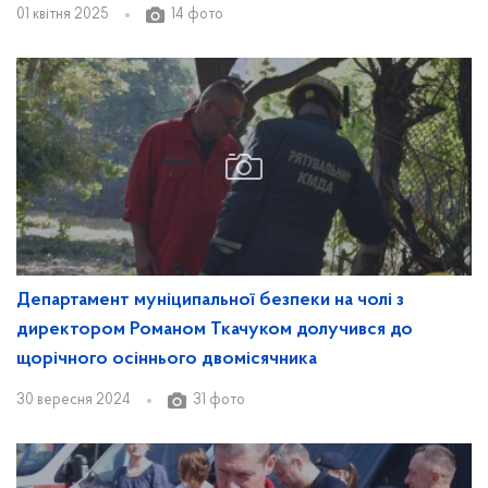
01 квітня 2025
14 фото
Департамент муніципальної безпеки на чолі з
директором Романом Ткачуком долучився до
щорічного осіннього двомісячника
30 вересня 2024
31 фото