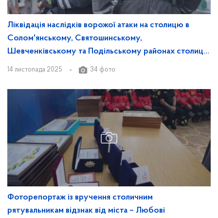
Ліквідація наслідків ворожої атаки на столицю в
Солом'янському, Святошинському,
Шевченківському та Подільському районах столиці
14 листопада: фоторепортаж із місць подій
14 листопада 2025
34 фото
Фоторепортаж із вручення столичним
рятувальникам відзнак від міста – Любові