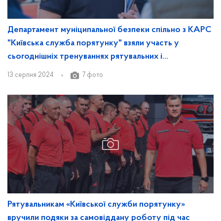
Департамент муніципальної безпеки спільно з КАРС
"Київська служба порятунку" взяли участь у
сьогоднішніх тренуваннях рятувальних і
комунальних служб, які відпрацьовували оперативне
13 серпня 2024
7 фото
підключення пересувної мобільної котельні
Рятувальникам «Київської служби порятунку»
вручили подяки за самовіддану роботу під час