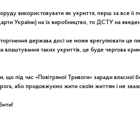
уду використовувати як укриття, перш за все її п
ти України) на їх виробництво, то ДСТУ на введенн
торгнення держава досі не може врегулювати це пит
 влаштування таких укриттів, це буде чергова крим
и, що під час «Повітряної Тривоги» заради власної б
рога, або продовжуємо жити своїм життям і не зваж
бити!