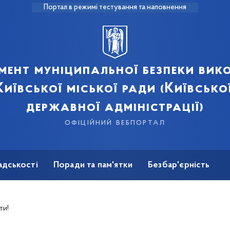
Портал в режимі тестування та наповнення
мент муніципальної безпеки вик
иївської міської ради (Київсько
державної адміністрації)
офіційний вебпортал
адськості
Поради та пам'ятки
Безбар'єрність
ти!