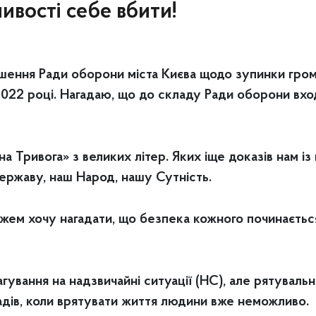
ивості себе вбити!
шення Ради оборони міста Києва щодо зупинки гром
2022 році. Нагадаю, що до складу Ради оборони вход
а Тривога» з великих літер. Яких іще доказів нам і
аву, наш Народ, нашу Сутність.
ажем хочу нагадати, що безпека кожного починаєтьс
еагування на надзвичайні ситуації (НС), але рятувал
ладів, коли врятувати життя людини вже неможливо.