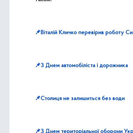
📌Віталій Кличко перевірив роботу Си
📌З Днем автомобіліста і дорожника
📌Столиця не залишиться без води
📌
З Днем територіальної оборони Укр