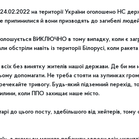
з 24.02.2022 на території України оголошено НС держ
не припинилися й вони призводять до загибелі людей
 оголошується ВИКЛЮЧНО в тому випадку, коли є загр
и обстріли навіть із території Білорусі, коли ракета
 всіх без винятку жителів нашої держави. Де би ми
ьому допомагати. Не треба стояти на зупинках гром
еречекайте тривогу. Будь-який підземний перехід, то
вилини, коли ППО захищає наше місто.
рі до цього посту, здебільшого від хейтерів, тому 