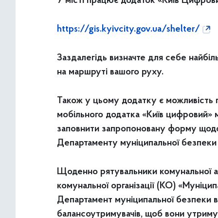
У місті працює додаток «Київ Цифровий
https://gis.kyivcity.gov.ua/shelter/
Заздалегідь визначте для себе найбіль
на маршруті вашого руху.
Також у цьому додатку є можливість 
мобільного додатка «Київ цифровий» м
заповнити запропоновану форму щодо 
Департаменту муніципальної безпек
Щоденно рятувальники комунальної ав
комунальної організації (КО) «Муніци
Департамент муніципальної безпеки ви
балансоутримувачів, щоб вони утриму