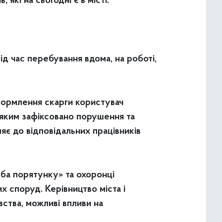
які на сьогодні є в місті.
ід час перебування вдома, на роботі,
формлення скарги користувач
а яким зафіксовано порушення та
є до відповідальних працівників
ба порятунку» та охоронці
 споруд. Керівництво міста і
ства, можливі впливи на