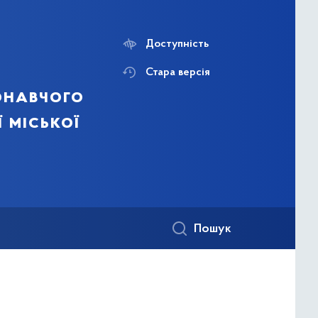
Доступність
Стара версія
онавчого
ї міської
Пошук