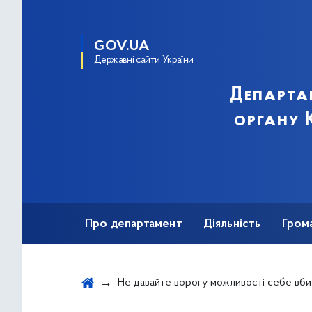
GOV.UA
Державні сайти України
Департа
органу К
Про департамент
Діяльність
Гром
Не давайте ворогу можливості себе вби