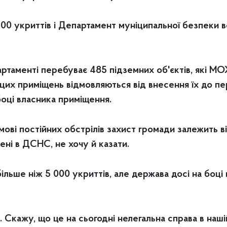
 500 укриттів і Департамент муніципальної безпеки
партаменті перебуває 485 підземних об'єктів, які 
цих приміщень відмовляються від внесення їх до пер
боці власника приміщення.
умові постійних обстрілів захист громади залежить в
мені в ДСНС, не хочу й казати.
більше ніж 5 000 укриттів, але держава досі на боці
 Скажу, що це на сьогодні нелегальна справа в наші