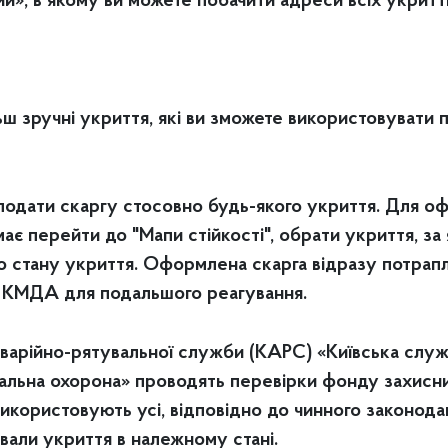
», в якому ви можете побачити адреси всіх укриттів, 
ш зручні укриття, які ви зможете використовувати п
подати скаргу стосовно будь-якого укриття. Для о
ає перейти до "Мапи стійкості", обрати укриття, з
стану укриття. Оформлена скарга відразу потрапля
и КМДА для подальшого реагування.
арійно-рятувальної служби (КАРС) «Київська служ
пальна охорона» проводять перевірки фонду захисних
користовують усі, відповідно до чинного законодав
вали укриття в належному стані.