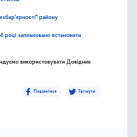
езбар'єрності" району
24 році заплановано встановити
мендуємо використовувати Довідник
Поділитися
Твітнути