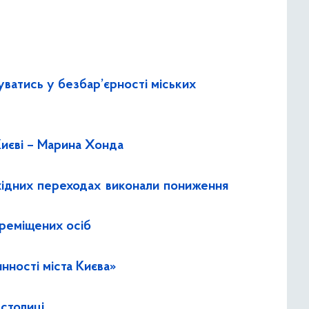
уватись у безбар’єрності міських
Києві – Марина Хонда
охідних переходах виконали пониження
ереміщених осіб
нності міста Києва»
 столиці