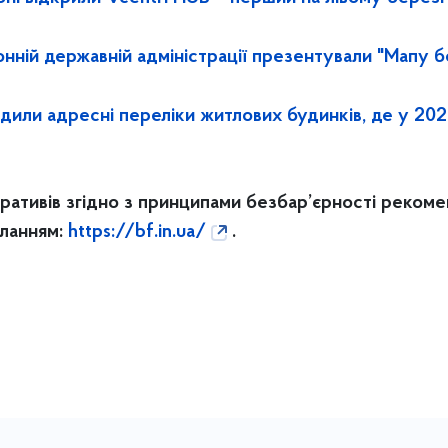
нній державній адміністрації презентували "Мапу б
рдили адресні переліки житлових будинків, де у 20
аративів згідно з принципами безбар’єрності реко
иланням:
https://bf.in.ua/
.