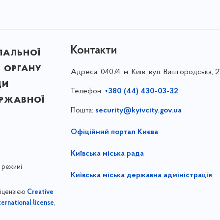
Контакти
пальної
 органу
Адреса:
04074, м. Київ, вул. Вишгородська, 2
ди
Телефон:
+380 (44) 430-03-32
ержавної
Пошта:
security@kyivcity.gov.ua
Офіційний портал Києва
Київська міська рада
 режимі
Київська міська державна адміністрація
ліцензією
Creative
,
ernational license