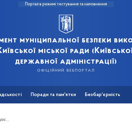
Портал в режимі тестування та наповнення
мент муніципальної безпеки вик
иївської міської ради (Київсько
державної адміністрації)
офіційний вебпортал
адськості
Поради та пам'ятки
Безбар'єрність
Цифровий