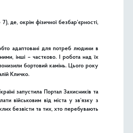
), де, окрім фізичної безбар’єрності,
тобто адаптовані для потреб людини в
ими, інші – частково. І робота над їх
понизили бортовий камінь. Цього року
алій Кличко.
раїні запустила Портал Захисників та
ати військовим від міста у зв’язку з
лих безвісти та тих, хто перебувають