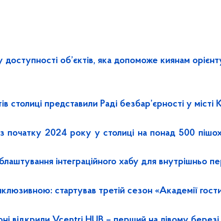
у доступності об’єктів, яка допоможе киянам орієнт
в столиці представили Раді безбар’єрності у місті 
 із початку 2024 року у столиці на понад 500 піш
облаштування інтеграційного хабу для внутрішньо п
нклюзивною: стартував третій сезон «Академії гости
ні відкрили Vcentri HUB – перший на лівому березі