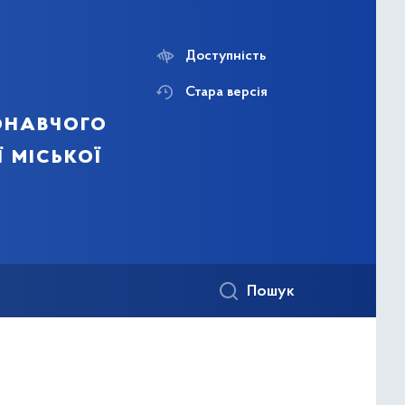
Доступність
Стара версія
онавчого
ї міської
Пошук