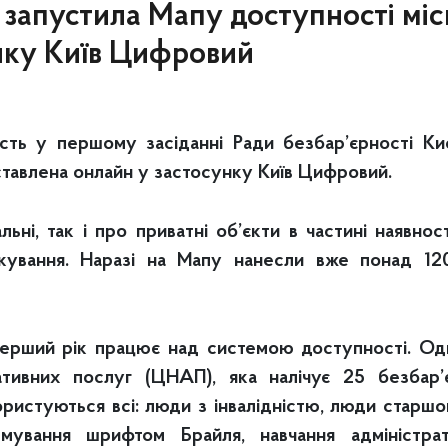
 запустила Мапу доступності місь
нку Київ Цифровий
асть у першому засіданні Ради безбар’єрності Ки
дставлена онлайн у застосунку Київ Цифровий.
ьні, так і про приватні об’єкти в частині наявнос
ркування. Наразі на Мапу нанесли вже понад 1200
перший рік працює над системою доступності. Одн
тивних послуг (ЦНАП), яка налічує 25 безбар’є
ористуються всі: люди з інвалідністю, люди старшог
рмування шрифтом Брайля, навчання адміністрат