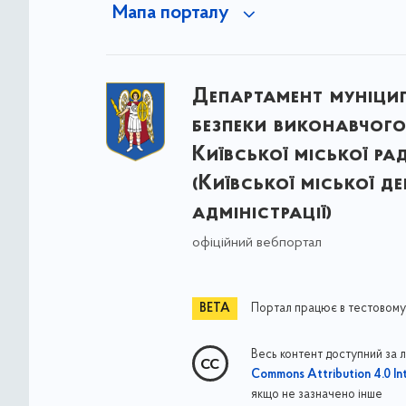
Мапа порталу
Департамент муніци
безпеки виконавчого
Київської міської ра
(Київської міської д
адміністрації)
офіційний вебпортал
Портал працює в тестовому
Весь контент доступний за 
Commons Attribution 4.0 Int
якщо не зазначено інше