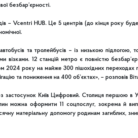
ої безбар’єрності.
 – Vcentri HUB. Це 5 центрів (до кінця року буде 7
номічної.
автобусів та тролейбусів – із низькою підлогою, 
и візками. 12 станцій метро є повністю безбар’єрн
ом 2024 року на майже 300 пішохідних переходах 
гацію та пониження на 400 об’єктах», – розповів Віт
з застосунок Київ Цифровий. Столиця першою в Ук
лин можна оформити 11 соцпослуг, зокрема й випл
сячну матеріальну допомогу родинам загиблих, зник