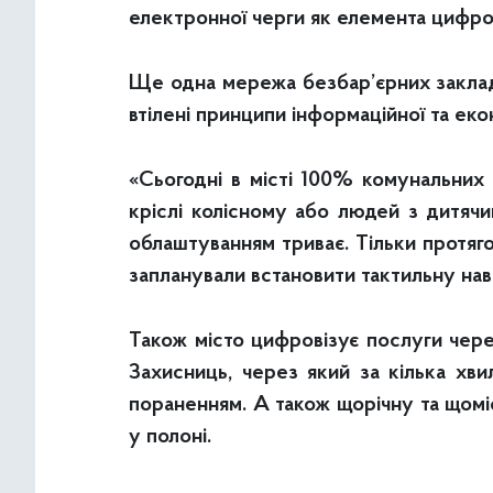
електронної черги як елемента цифров
Ще одна мережа безбар’єрних закладів
втілені принципи інформаційної та еко
«Сьогодні в місті 100% комунальних 
кріслі колісному або людей з дитячим
облаштуванням триває. Тільки протяг
запланували встановити тактильну наві
Також місто цифровізує послуги чере
Захисниць, через який за кілька хви
пораненням. А також щорічну та щомі
у полоні.