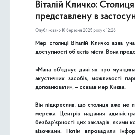
Віталій Кличко: Столиця
представлену в застосу
Опубліковано 10 березня 2025 року о 12:26
Мер столиці Віталій Кличко взяв уч
доступності об’єктів міста. Вона пре
«Мапа об’єднує дані як про муніципал
акустичних засобів, можливості па
доповнювати», – сказав мер Києва.
Він підкреслив, що столиця вже не 
мережа Центрів надання адміністра
безбар’єрності цих закладів, якими к
візочками. Потім впровадили інфо