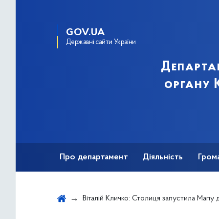
GOV.UA
Державні сайти України
Департа
органу К
Про департамент
Діяльність
Гром
Віталій Кличко: Столиця запустила Мапу доступності міських об’єктів, представлену в застосунку Київ 