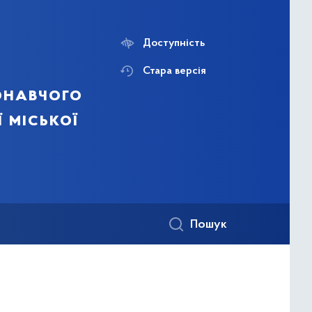
Доступність
Стара версія
онавчого
ї міської
Пошук