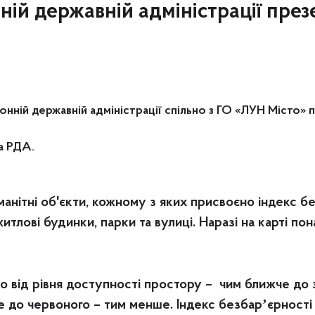
ній державній адміністрації пре
йонній державній адміністрації спільно з ГО «ЛУН Місто» 
а РДА.
манітні об'єкти, кожному з яких присвоєно індекс б
житлові будинки, парки та вулиці. Наразі на карті по
 від рівня доступності простору – чим ближче до 
 до червоного – тим менше. Індекс безбарʼєрності є