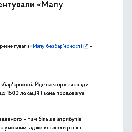
зентували «Мапу
презентували «
Мапу безбар'єрності
»
езбар'єрності. Йдеться про заклади
над 1500 локацій і вона продовжує
зеленого – тим більше атрибутів
 умовним, адже всі люди різні і