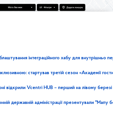
облаштування інтеграційного хабу для внутрішньо п
нклюзивною: стартував третій сезон «Академії гости
ні відкрили Vcentri HUB – перший на лівому березі
нній державній адміністрації презентували "Мапу б