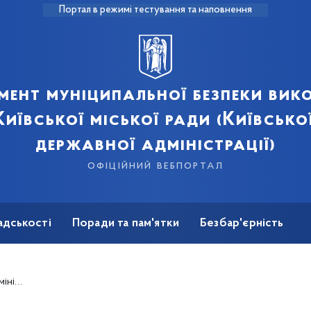
Портал в режимі тестування та наповнення
мент муніципальної безпеки вик
иївської міської ради (Київсько
державної адміністрації)
офіційний вебпортал
адськості
Поради та пам'ятки
Безбар'єрність
 району