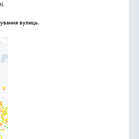
і.
ування вулиць.