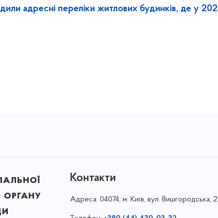
рдили адресні переліки житлових будинків, де у 20
Контакти
пальної
 органу
Адреса:
04074, м. Київ, вул. Вишгородська, 2
ди