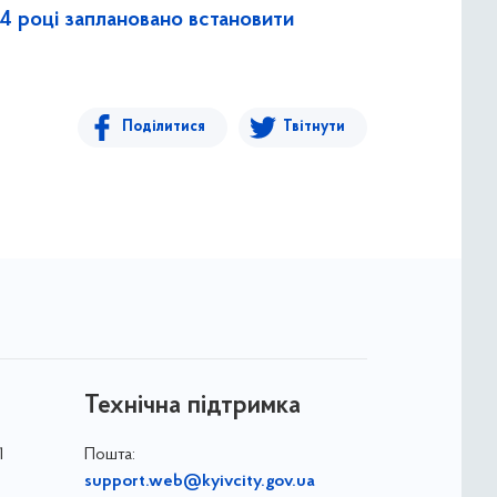
24 році заплановано встановити
Поділитися
Твітнути
Технічна підтримка
1
Пошта:
support.web@kyivcity.gov.ua