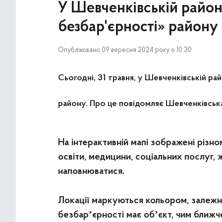
У Шевченківській район
безбар'єрності» району
Опубліковано 09 вересня 2024 року о 10:30
Сьогодні, 31 травня, у Шевченківській ра
району. Про це повідомляє Шевченківськ
На інтерактивній мапі зображені різно
освіти, медицини, соціальних послуг, 
наповнюватися.
Локації маркуються кольором, залежно
безбарʼєрності має обʼєкт, чим ближче