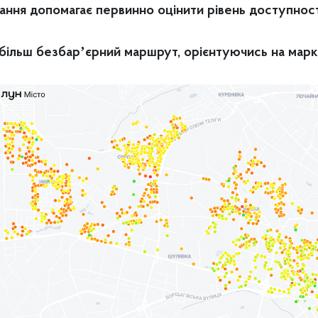
ання допомагає первинно оцінити рівень доступност
ільш безбарʼєрний маршрут, орієнтуючись на марк