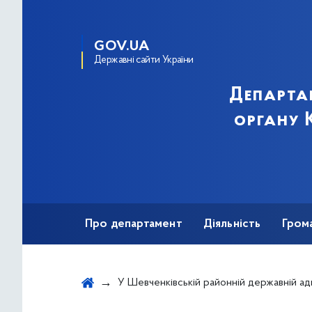
GOV.UA
Державні сайти України
Департа
органу К
Про департамент
Діяльність
Гром
У Шевченківській районній державній адміністрації презентували «Мапу безбар'єрності»