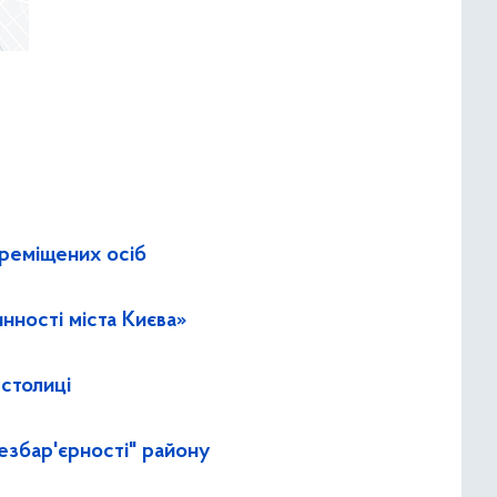
ереміщених осіб
нності міста Києва»
 столиці
езбар'єрності" району