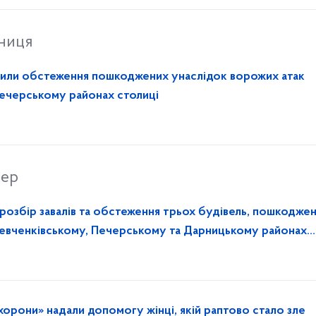
тниця
или обстеження пошкоджених унаслідок ворожих атак
Печерському районах столиці
вер
озбір завалів та обстеження трьох будівель, пошкодже
Шевченківському, Печерському та Дарницькому районах
хорони» надали допомогу жінці, якій раптово стало зле