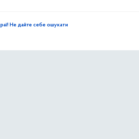
раї! Не дайте себе ошукати
ер
хорони» з перших хвилин після ворожих ударів теж долу
цям столиці
ють наслідки ворожої атаки на столицю: розбирають зав
укції в пошкоджених будинках Дарницького району міста