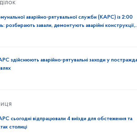
ділок
омунальної аварійно-рятувальної служби (КАРС) із 2:00
ь: розбирають завали, демонтують аварійні конструкції,
АРС здійснюють аварійно-рятувальні заходи у постражд
івлях
ниця
АРС сьогодні відпрацювали 4 виїзди для обстеження та
атак столиці