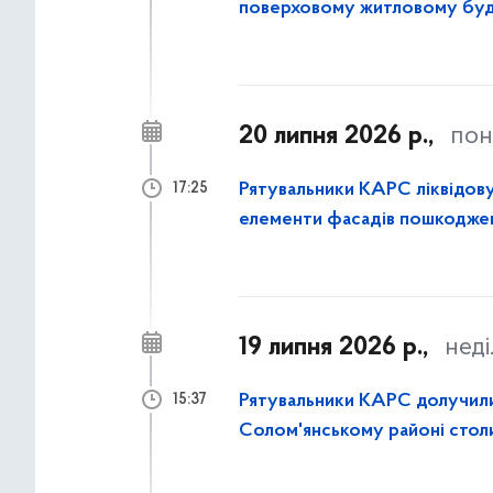
поверховому житловому буд
районі столиці
20 липня 2026 р.,
пон
Рятувальники КАРС ліквідову
17:25
елементи фасадів пошкоджен
19 липня 2026 р.,
неді
Рятувальники КАРС долучилися
15:37
Солом'янському районі стол