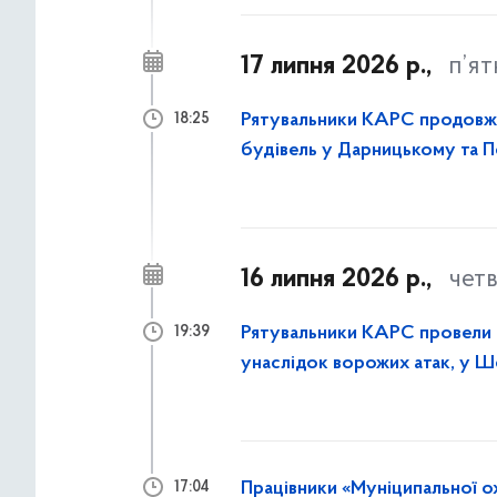
17 липня 2026 р.,
п’я
Рятувальники КАРС продовж
18:25
будівель у Дарницькому та 
16 липня 2026 р.,
чет
Рятувальники КАРС провели р
19:39
унаслідок ворожих атак, у 
столиці
Працівники «Муніципальної о
17:04