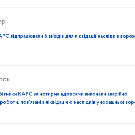
ер
РС відпрацювали 6 виїздів для ліквідації наслідків воро
орок
бітники КАРС за чотирма адресами виконали аварійно-
 роботи, пов'язані з ліквідацією наслідків учорашньої во