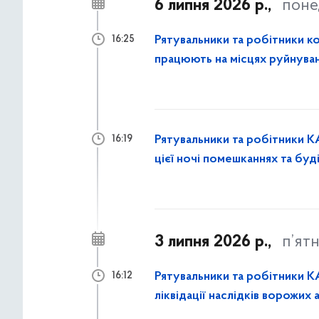
6 липня 2026 р.,
поне
Рятувальники та робітники к
16:25
працюють на місцях руйнуван
закривають вибиті вікна
Рятувальники та робітники К
16:19
цієї ночі помешканнях та буд
3 липня 2026 р.,
п’ят
Рятувальники та робітники К
16:12
ліквідації наслідків ворожих 