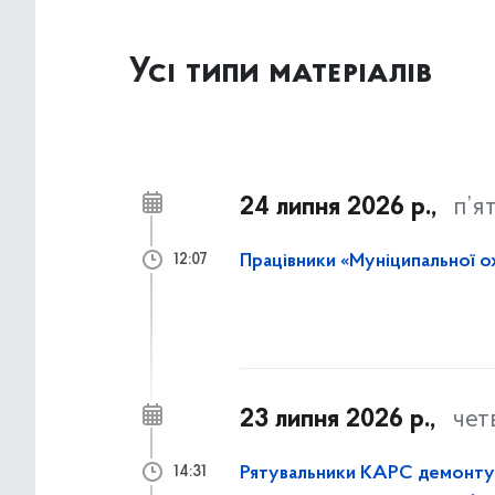
Усі типи матеріалів
24 липня 2026 р.,
п’я
Працівники «Муніципальної о
12:07
23 липня 2026 р.,
чет
Рятувальники КАРС демонтува
14:31