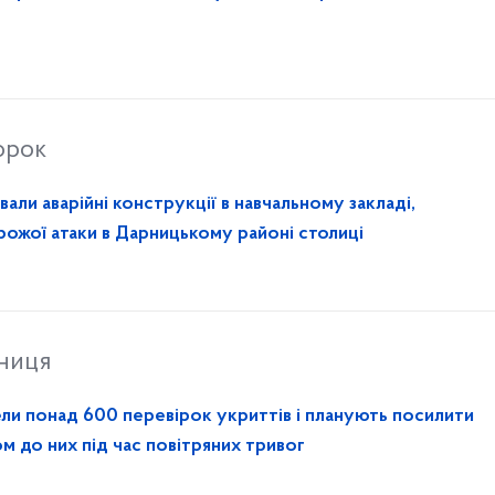
орок
ли аварійні конструкції в навчальному закладі,
ожої атаки в Дарницькому районі столиці
тниця
ели понад 600 перевірок укриттів і планують посилити
м до них під час повітряних тривог