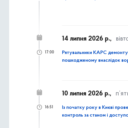
14 липня 2026 р.,
вівт
Рятувальники КАРС демонтува
17:00
пошкодженому внаслідок вор
10 липня 2026 р.,
п’я
Із початку року в Києві пров
16:51
контроль за станом і доступо