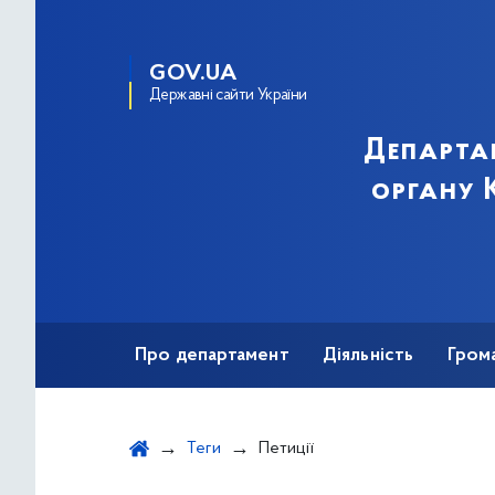
GOV.UA
Державні сайти України
Департа
органу К
Про департамент
Діяльність
Гром
Теги
Петиції