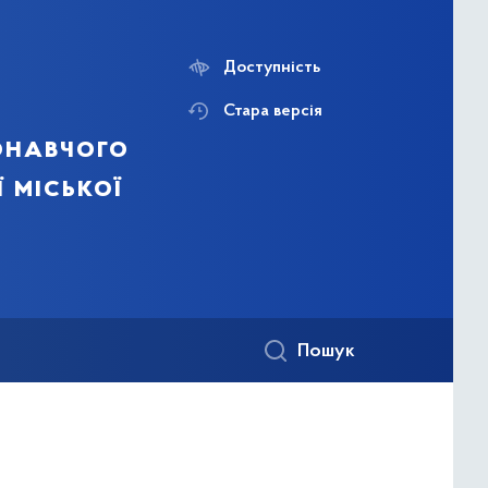
Доступність
Стара версія
онавчого
ї міської
Пошук