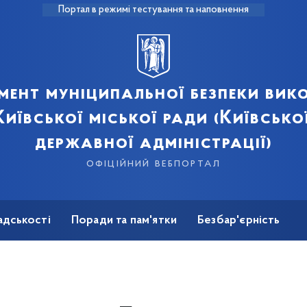
Портал в режимі тестування та наповнення
мент муніципальної безпеки вик
иївської міської ради (Київсько
державної адміністрації)
офіційний вебпортал
адськості
Поради та пам'ятки
Безбар'єрність