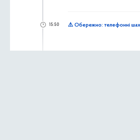
⚠️ Обережно: телефонні шах
15:50
2 липня 2026 р.,
четв
Працівники «Муніципальної о
15:33
до надання допомоги мешкан
Рятувальники КАРС ліквідову
15:14
демонтують аварійні констр