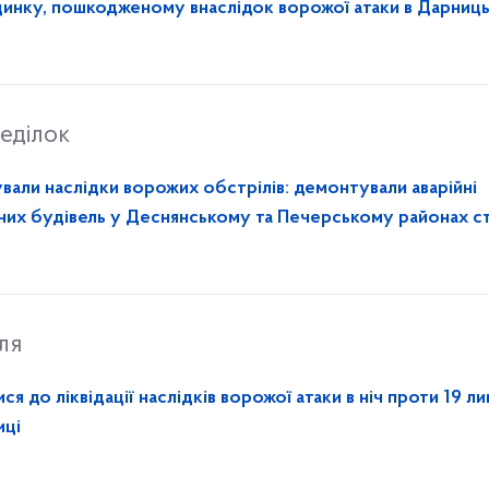
инку, пошкодженому внаслідок ворожої атаки в Дарниц
еділок
вали наслідки ворожих обстрілів: демонтували аварійні
их будівель у Деснянському та Печерському районах с
ля
 до ліквідації наслідків ворожої атаки в ніч проти 19 ли
иці