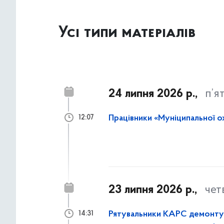
Усі типи матеріалів
24 липня 2026 р.,
п’я
Працівники «Муніципальної о
12:07
23 липня 2026 р.,
чет
Рятувальники КАРС демонтува
14:31