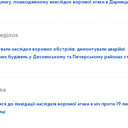
инку, пошкодженому внаслідок ворожої атаки в Дарниц
еділок
вали наслідки ворожих обстрілів: демонтували аварійні
их будівель у Деснянському та Печерському районах с
ля
 до ліквідації наслідків ворожої атаки в ніч проти 19 ли
иці