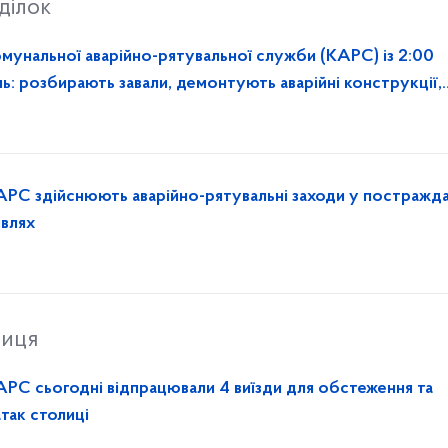
ділок
омунальної аварійно-рятувальної служби (КАРС) із 2:00
ь: розбирають завали, демонтують аварійні конструкції,
АРС здійснюють аварійно-рятувальні заходи у постражд
івлях
ниця
АРС сьогодні відпрацювали 4 виїзди для обстеження та
атак столиці