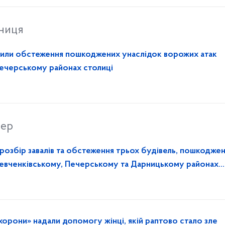
тниця
или обстеження пошкоджених унаслідок ворожих атак
Печерському районах столиці
вер
озбір завалів та обстеження трьох будівель, пошкодже
Шевченківському, Печерському та Дарницькому районах
хорони» надали допомогу жінці, якій раптово стало зле