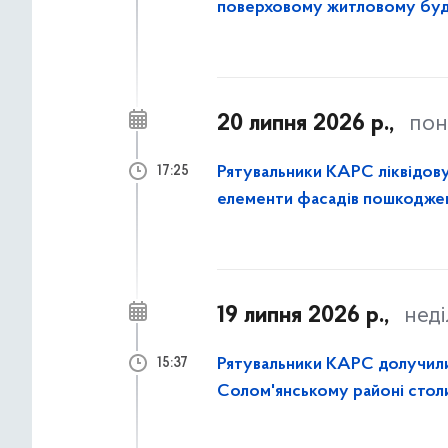
поверховому житловому буд
районі столиці
20 липня 2026 р.,
пон
Рятувальники КАРС ліквідову
17:25
елементи фасадів пошкоджен
19 липня 2026 р.,
неді
Рятувальники КАРС долучилися
15:37
Солом'янському районі стол