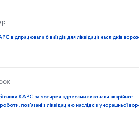
ер
РС відпрацювали 6 виїздів для ліквідації наслідків воро
орок
бітники КАРС за чотирма адресами виконали аварійно-
 роботи, пов'язані з ліквідацією наслідків учорашньої во