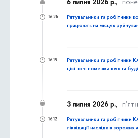
6 липня 2026 р.,
поне
Рятувальники та робітники к
16:25
працюють на місцях руйнуван
закривають вибиті вікна
Рятувальники та робітники К
16:19
цієї ночі помешканнях та буд
3 липня 2026 р.,
п’ят
Рятувальники та робітники К
16:12
ліквідації наслідків ворожих 