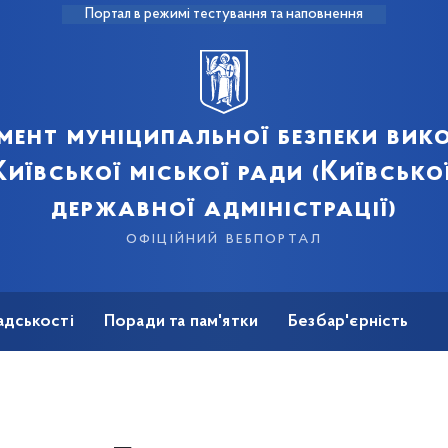
Портал в режимі тестування та наповнення
мент муніципальної безпеки вик
иївської міської ради (Київсько
державної адміністрації)
офіційний вебпортал
адськості
Поради та пам'ятки
Безбар'єрність