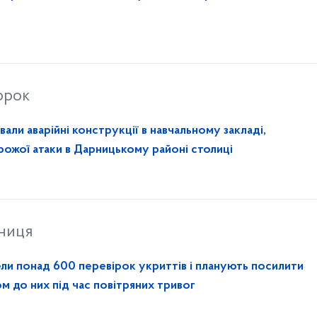
орок
ли аварійні конструкції в навчальному закладі,
ожої атаки в Дарницькому районі столиці
тниця
ели понад 600 перевірок укриттів і планують посилити
м до них під час повітряних тривог