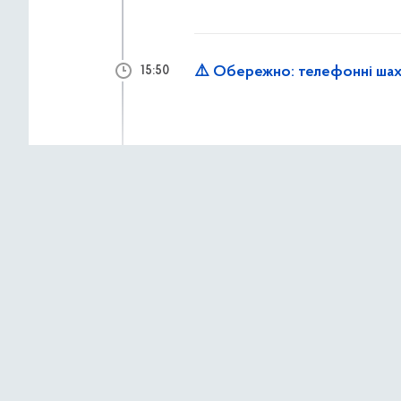
⚠️ Обережно: телефонні шах
15:50
2 липня 2026 р.,
четв
Працівники «Муніципальної о
15:33
до надання допомоги мешкан
Рятувальники КАРС ліквідову
15:14
демонтують аварійні констр