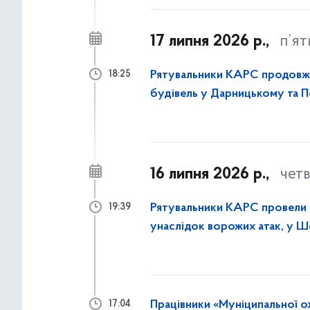
17 липня 2026 р.,
п’я
Рятувальники КАРС продовж
18:25
будівель у Дарницькому та 
16 липня 2026 р.,
чет
Рятувальники КАРС провели р
19:39
унаслідок ворожих атак, у 
столиці
Працівники «Муніципальної о
17:04