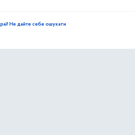
раї! Не дайте себе ошукати
ер
хорони» з перших хвилин після ворожих ударів теж долу
цям столиці
ють наслідки ворожої атаки на столицю: розбирають зав
укції в пошкоджених будинках Дарницького району міста