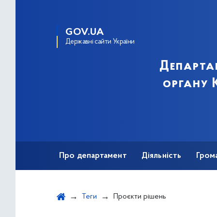
GOV.UA
Державні сайти України
Департа
органу К
Про департамент
Діяльність
Гром
Теги
Проєкти рішень