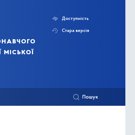
Доступність
Стара версія
онавчого
ї міської
Пошук