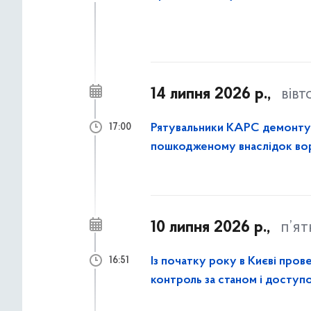
14 липня 2026 р.,
вівт
Рятувальники КАРС демонтува
17:00
пошкодженому внаслідок вор
10 липня 2026 р.,
п’я
Із початку року в Києві пров
16:51
контроль за станом і доступо