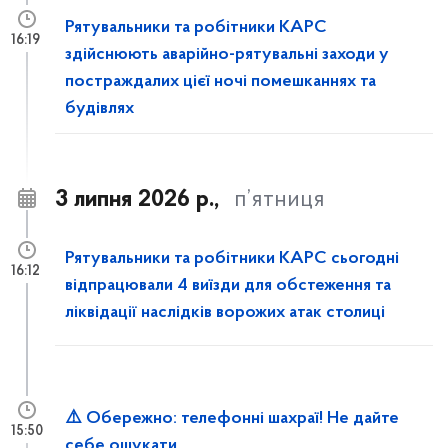
Рятувальники та робітники КАРС
16:19
здійснюють аварійно-рятувальні заходи у
постраждалих цієї ночі помешканнях та
будівлях
3 липня 2026 р.,
п’ятниця
Рятувальники та робітники КАРС сьогодні
16:12
відпрацювали 4 виїзди для обстеження та
ліквідації наслідків ворожих атак столиці
⚠️ Обережно: телефонні шахраї! Не дайте
15:50
себе ошукати