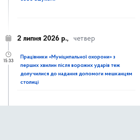
2 липня 2026 р.,
четвер
Працівники «Муніципальної охорони» з
15:33
перших хвилин після ворожих ударів теж
долучилися до надання допомоги мешканцям
столиці
Рятувальники КАРС ліквідовують наслідки
15:14
ворожої атаки на столицю: розбирають
завали та демонтують аварійні конструкції в
пошкоджених будинках Дарницького району