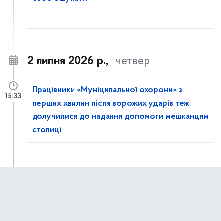
2 липня 2026 р.,
четвер
Працівники «Муніципальної охорони» з
15:33
перших хвилин після ворожих ударів теж
долучилися до надання допомоги мешканцям
столиці
Рятувальники КАРС ліквідовують наслідки
15:14
ворожої атаки на столицю: розбирають
завали та демонтують аварійні конструкції в
пошкоджених будинках Дарницького району