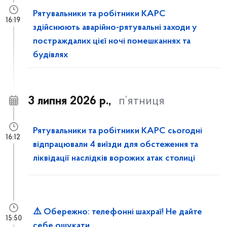
Рятувальники та робітники КАРС
16:19
здійснюють аварійно-рятувальні заходи у
постраждалих цієї ночі помешканнях та
будівлях
3 липня 2026 р.,
п’ятниця
Рятувальники та робітники КАРС сьогодні
16:12
відпрацювали 4 виїзди для обстеження та
ліквідації наслідків ворожих атак столиці
⚠️ Обережно: телефонні шахраї! Не дайте
15:50
себе ошукати