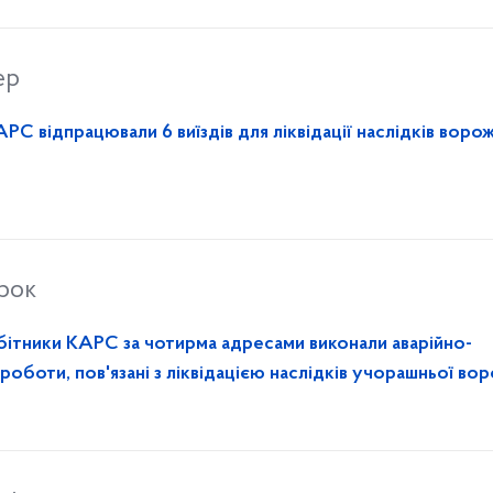
ер
РС відпрацювали 6 виїздів для ліквідації наслідків воро
орок
бітники КАРС за чотирма адресами виконали аварійно-
 роботи, пов'язані з ліквідацією наслідків учорашньої во