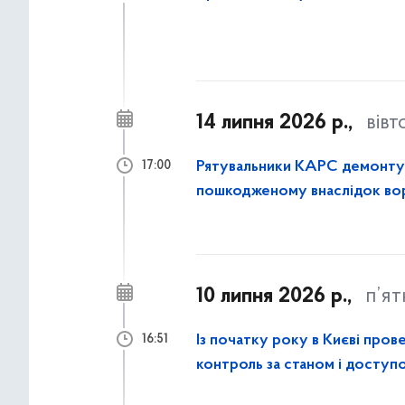
14 липня 2026 р.,
вівт
Рятувальники КАРС демонтува
17:00
пошкодженому внаслідок вор
10 липня 2026 р.,
п’я
Із початку року в Києві пров
16:51
контроль за станом і доступо