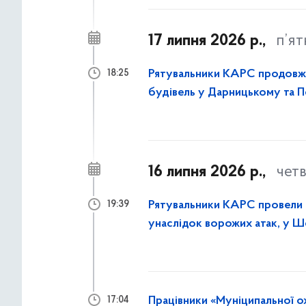
17 липня 2026 р.,
п’я
Рятувальники КАРС продовж
18:25
будівель у Дарницькому та 
16 липня 2026 р.,
чет
Рятувальники КАРС провели р
19:39
унаслідок ворожих атак, у 
столиці
Працівники «Муніципальної о
17:04