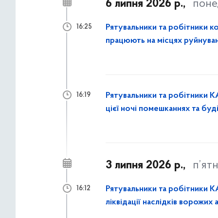
6 липня 2026 р.,
поне
Рятувальники та робітники к
16:25
працюють на місцях руйнуван
закривають вибиті вікна
Рятувальники та робітники К
16:19
цієї ночі помешканнях та буд
3 липня 2026 р.,
п’ят
Рятувальники та робітники К
16:12
ліквідації наслідків ворожих 