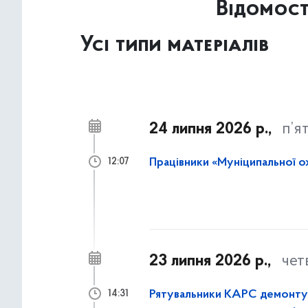
Відомост
Усі типи матеріалів
24 липня 2026 р.,
п’я
Працівники «Муніципальної о
12:07
23 липня 2026 р.,
чет
Рятувальники КАРС демонтува
14:31