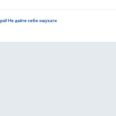
раї! Не дайте себе ошукати
ер
хорони» з перших хвилин після ворожих ударів теж долу
цям столиці
ють наслідки ворожої атаки на столицю: розбирають зав
укції в пошкоджених будинках Дарницького району міста