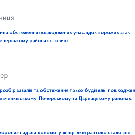
тниця
или обстеження пошкоджених унаслідок ворожих атак
Печерському районах столиці
вер
озбір завалів та обстеження трьох будівель, пошкодже
Шевченківському, Печерському та Дарницькому районах
хорони» надали допомогу жінці, якій раптово стало зле