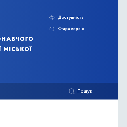
Доступність
Стара версія
онавчого
ї міської
Пошук