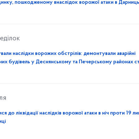
инку, пошкодженому внаслідок ворожої атаки в Дарниц
еділок
вали наслідки ворожих обстрілів: демонтували аварійні
их будівель у Деснянському та Печерському районах с
ля
 до ліквідації наслідків ворожої атаки в ніч проти 19 ли
иці