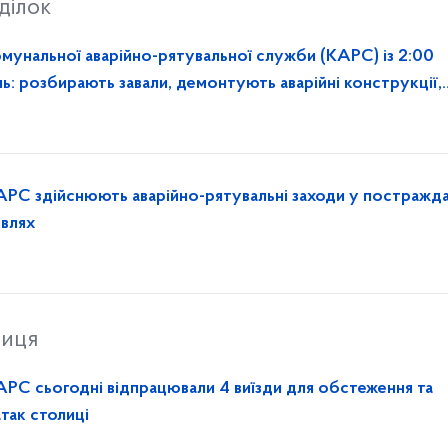
ділок
омунальної аварійно-рятувальної служби (КАРС) із 2:00
ь: розбирають завали, демонтують аварійні конструкції,
АРС здійснюють аварійно-рятувальні заходи у постражд
івлях
ниця
АРС сьогодні відпрацювали 4 виїзди для обстеження та
атак столиці