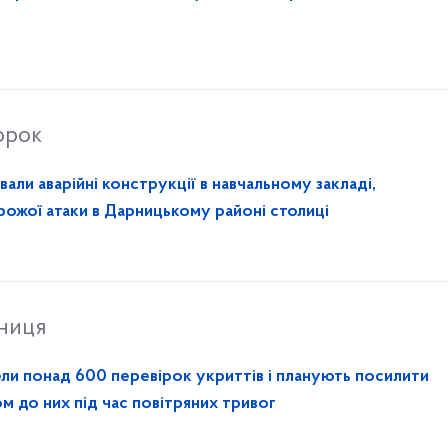
орок
ли аварійні конструкції в навчальному закладі,
ожої атаки в Дарницькому районі столиці
тниця
ели понад 600 перевірок укриттів і планують посилити
м до них під час повітряних тривог