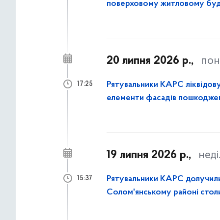
поверховому житловому буд
районі столиці
20 липня 2026 р.,
пон
Рятувальники КАРС ліквідову
17:25
елементи фасадів пошкоджен
19 липня 2026 р.,
неді
Рятувальники КАРС долучилися
15:37
Солом'янському районі стол