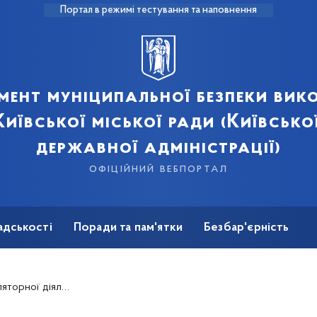
Портал в режимі тестування та наповнення
мент муніципальної безпеки вик
иївської міської ради (Київсько
державної адміністрації)
офіційний вебпортал
адськості
Поради та пам'ятки
Безбар'єрність
ної діяльності