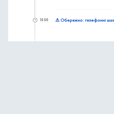
⚠️ Обережно: телефонні шах
15:50
2 липня 2026 р.,
четв
Працівники «Муніципальної о
15:33
до надання допомоги мешкан
Рятувальники КАРС ліквідову
15:14
демонтують аварійні констр