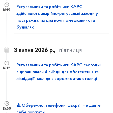
Рятувальники та робітники КАРС
16:19
здійснюють аварійно-рятувальні заходи у
постраждалих цієї ночі помешканнях та
будівлях
3 липня 2026 р.,
п’ятниця
Рятувальники та робітники КАРС сьогодні
16:12
відпрацювали 4 виїзди для обстеження та
ліквідації наслідків ворожих атак столиці
⚠️ Обережно: телефонні шахраї! Не дайте
15:50
себе ошукати