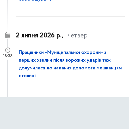
2 липня 2026 р.,
четвер
Працівники «Муніципальної охорони» з
15:33
перших хвилин після ворожих ударів теж
долучилися до надання допомоги мешканцям
столиці
Рятувальники КАРС ліквідовують наслідки
15:14
ворожої атаки на столицю: розбирають
завали та демонтують аварійні конструкції в
пошкоджених будинках Дарницького району