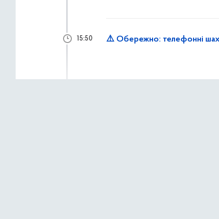
⚠️ Обережно: телефонні шах
15:50
2 липня 2026 р.,
четв
Працівники «Муніципальної о
15:33
до надання допомоги мешкан
Рятувальники КАРС ліквідову
15:14
демонтують аварійні констр