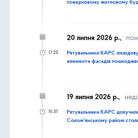
поверховому житловому буд
районі столиці
20 липня 2026 р.,
пон
Рятувальники КАРС ліквідову
17:25
елементи фасадів пошкоджен
19 липня 2026 р.,
неді
Рятувальники КАРС долучилися
15:37
Солом'янському районі стол