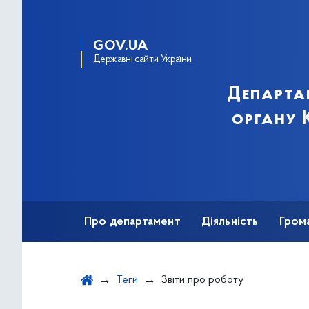
GOV.UA
Державні сайти України
Департа
органу К
Про департамент
Діяльність
Гром
Теги
Звіти про роботу