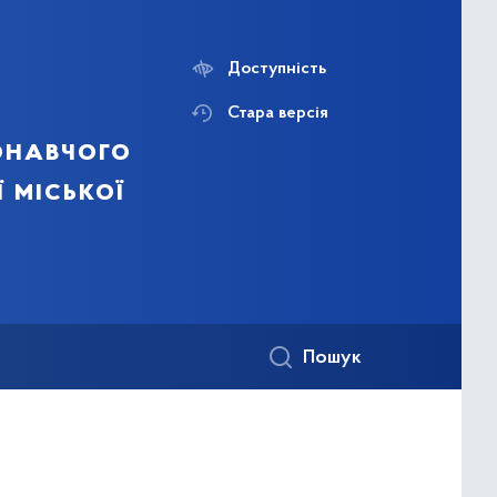
Доступність
Стара версія
онавчого
ї міської
Пошук