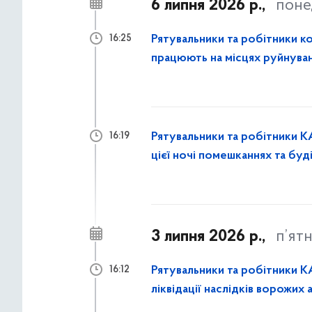
6 липня 2026 р.,
поне
Рятувальники та робітники к
16:25
працюють на місцях руйнуван
закривають вибиті вікна
Рятувальники та робітники К
16:19
цієї ночі помешканнях та буд
3 липня 2026 р.,
п’ят
Рятувальники та робітники К
16:12
ліквідації наслідків ворожих 