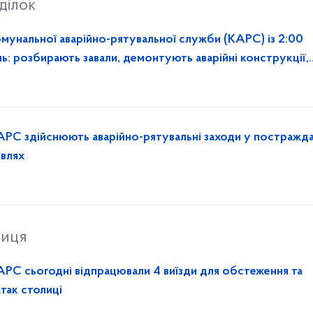
ділок
омунальної аварійно-рятувальної служби (КАРС) із 2:00
ь: розбирають завали, демонтують аварійні конструкції,
АРС здійснюють аварійно-рятувальні заходи у постражд
івлях
ниця
АРС сьогодні відпрацювали 4 виїзди для обстеження та
атак столиці