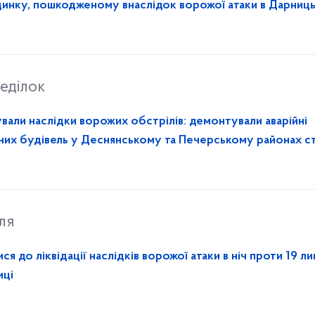
инку, пошкодженому внаслідок ворожої атаки в Дарниц
еділок
вали наслідки ворожих обстрілів: демонтували аварійні
их будівель у Деснянському та Печерському районах с
ля
 до ліквідації наслідків ворожої атаки в ніч проти 19 ли
иці