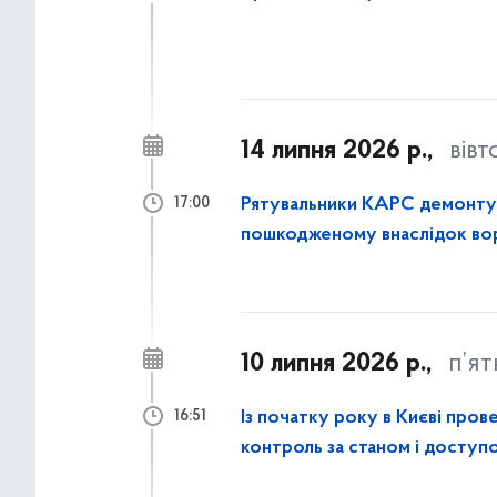
14 липня 2026 р.,
вівт
Рятувальники КАРС демонтува
17:00
пошкодженому внаслідок вор
10 липня 2026 р.,
п’я
Із початку року в Києві пров
16:51
контроль за станом і доступо