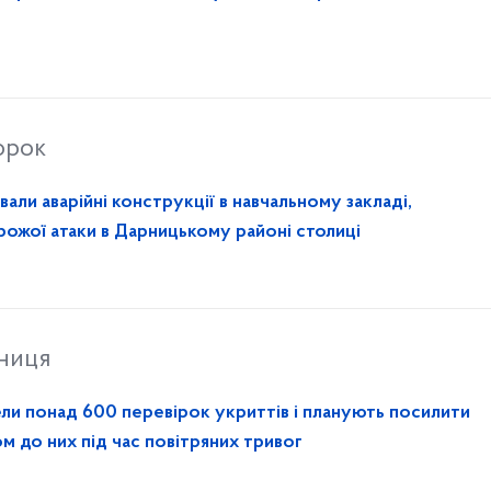
орок
ли аварійні конструкції в навчальному закладі,
ожої атаки в Дарницькому районі столиці
тниця
ели понад 600 перевірок укриттів і планують посилити
м до них під час повітряних тривог