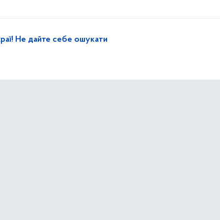
раї! Не дайте себе ошукати
ер
хорони» з перших хвилин після ворожих ударів теж долу
цям столиці
ють наслідки ворожої атаки на столицю: розбирають зав
укції в пошкоджених будинках Дарницького району міста