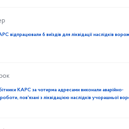
ер
РС відпрацювали 6 виїздів для ліквідації наслідків воро
орок
бітники КАРС за чотирма адресами виконали аварійно-
 роботи, пов'язані з ліквідацією наслідків учорашньої во