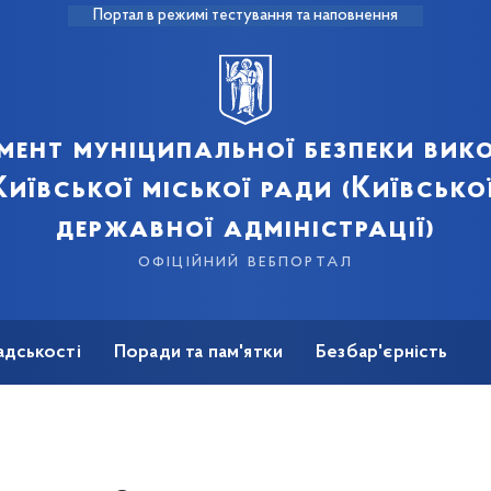
Портал в режимі тестування та наповнення
мент муніципальної безпеки вик
иївської міської ради (Київсько
державної адміністрації)
офіційний вебпортал
адськості
Поради та пам'ятки
Безбар'єрність