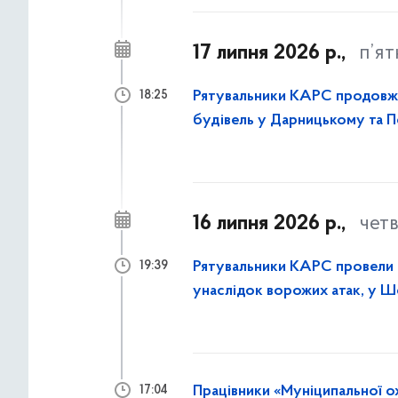
17 липня 2026 р.,
п’я
Рятувальники КАРС продовж
18:25
будівель у Дарницькому та 
16 липня 2026 р.,
чет
Рятувальники КАРС провели р
19:39
унаслідок ворожих атак, у 
столиці
Працівники «Муніципальної о
17:04