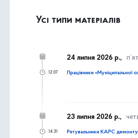
Усі типи матеріалів
24 липня 2026 р.,
п’я
Працівники «Муніципальної о
12:07
23 липня 2026 р.,
чет
Рятувальники КАРС демонтува
14:31