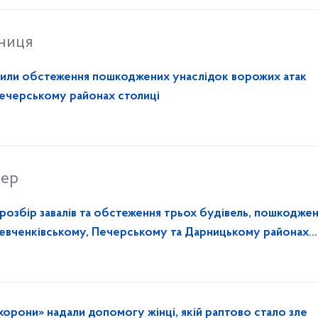
тниця
или обстеження пошкоджених унаслідок ворожих атак
Печерському районах столиці
вер
озбір завалів та обстеження трьох будівель, пошкодже
Шевченківському, Печерському та Дарницькому районах
хорони» надали допомогу жінці, якій раптово стало зле