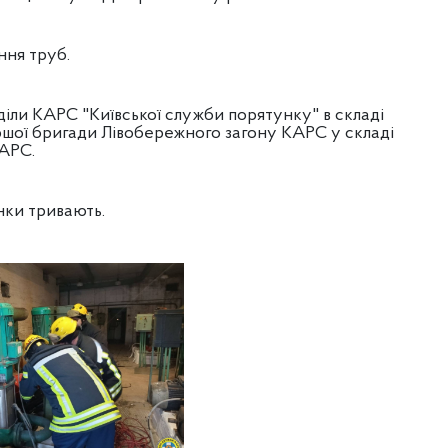
ння труб.
діли КАРС "Київської служби порятунку" в складі
ершої бригади Лівобережного загону КАРС у складі
КАРС.
нки тривають.