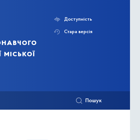
Доступність
Стара версія
онавчого
ї міської
Пошук