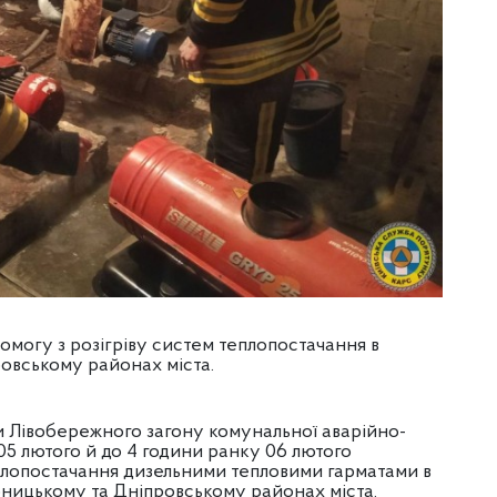
могу з розігріву систем теплопостачання в
ровському районах міста.
и Лівобережного загону комунальної аварійно-
05 лютого й до 4 години ранку 06 лютого
еплопостачання дизельними тепловими гарматами в
рницькому та Дніпровському районах міста.