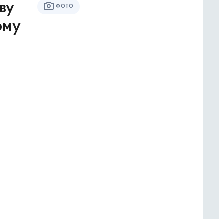
ву
ФОТО
ому