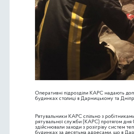
Оперативні підрозділи КАРС надають допо
будинках столиці в Дарницькому та Дніп
Рятувальники КАРС спільно з робітникам
рятувальної служби (КАРС) протягом дня 
здійснювали заходи з розігріву систем т
будинках за десятьма адресами, що в Да