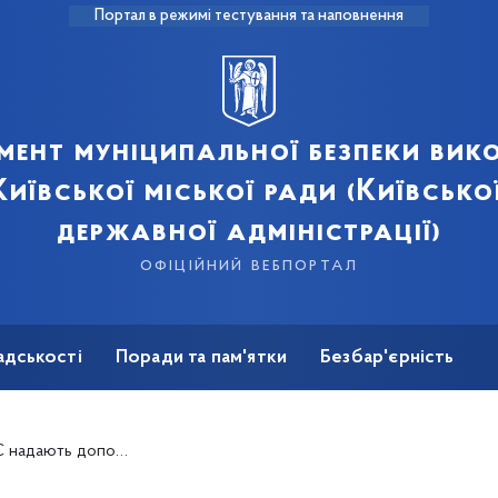
Портал в режимі тестування та наповнення
мент муніципальної безпеки вик
иївської міської ради (Київсько
державної адміністрації)
офіційний вебпортал
адськості
Поради та пам'ятки
Безбар'єрність
олиці в Дарницькому та Дніпровському районах міста