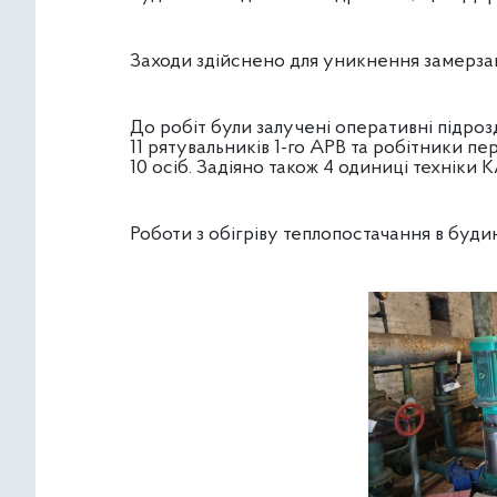
Заходи здійснено для уникнення замерза
До робіт були залучені оперативні підроз
11 рятувальників 1-го АРВ та робітники п
10 осіб. Задіяно також 4 одиниці техніки 
Роботи з обігріву теплопостачання в буди