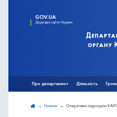
GOV.UA
Державні сайти України
Департа
органу К
Про департамент
Діяльність
Гром
Новини
Оперативні підрозділи КАРС надають допомогу з розігріву систем теплопостачання в будинках ст