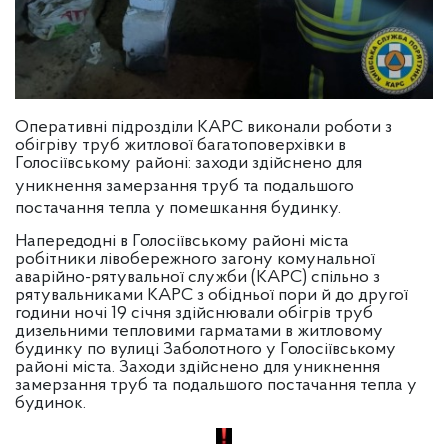
Оперативні підрозділи КАРС виконали роботи з
обігріву труб житлової багатоповерхівки в
Голосіївському районі: заходи здійснено для
уникнення замерзання труб та
подальшого
постачання тепла у помешкання будинку.
Напередодні в Голосіївському районі міста
робітники лівобережного загону комунальної
аварійно-рятувальної служби (КАРС) спільно з
рятувальниками КАРС з обідньої пори й до другої
години ночі 19 січня здійснювали обігрів труб
дизельними тепловими гарматами в житловому
будинку по вулиці Заболотного у Голосіївському
районі міста. Заходи здійснено для уникнення
замерзання труб та подальшого постачання тепла у
будинок.