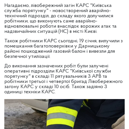
Нагадаємо, лівобережний загін КАРС "Київська
служба порятунку" - новостворений аварійно-
технічний підрозділ, до складу якого долучилися
робітники, що виконують саме аварійно-
відновлювальні роботи внаслідок ворожих атак та
надзвичайних ситуацій (НС) в місті Києві.
Також робітники КАРС сьогодні, 19 січня, вилучили з
помешкання багатоповерхівки у Дарницькому
районі пошкоджений газовий балон і вивезли для
безпечної утилізації.
До виконання зазначених робіт були залучені
оперативні підрозділи КАРС "Київської служби
порятунку" в складі 11 рятувальників 3 АРВ та
робітники третьої і четвертої бригад Лівобережного
загону КАРС у складі 10 осіб. Також задіяно 3
одиниці техніки КАРС.