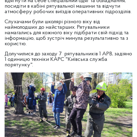
вдягнути на себе спеціальний одяг та обладнання,
посидіти в кабіні рятувальної машини та відчути
атмосферу робочих виїздів оперативних підрозділів.
Слухачами були школярі різного віку від
наймолодших до найстарших. Рятувальники
намагались для кожного віку підібрати свій підхід та
інформацію, щоб зустріч минула результативно та з
користю.
Долучилися до заходу 7 рятувальників 1 АРВ, задіяно
1 одиницю техніки КАРС "Київська служба
порятунку".