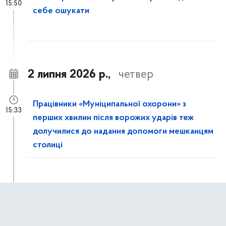
15:50
себе ошукати
2 липня 2026 р.,
четвер
Працівники «Муніципальної охорони» з
15:33
перших хвилин після ворожих ударів теж
долучилися до надання допомоги мешканцям
столиці
Рятувальники КАРС ліквідовують наслідки
15:14
ворожої атаки на столицю: розбирають
завали та демонтують аварійні конструкції в