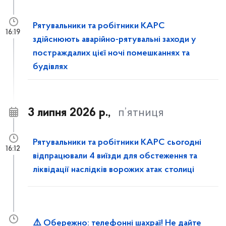
Рятувальники та робітники КАРС
16:19
здійснюють аварійно-рятувальні заходи у
постраждалих цієї ночі помешканнях та
будівлях
3 липня 2026 р.,
п’ятниця
Рятувальники та робітники КАРС сьогодні
16:12
відпрацювали 4 виїзди для обстеження та
ліквідації наслідків ворожих атак столиці
⚠️ Обережно: телефонні шахраї! Не дайте