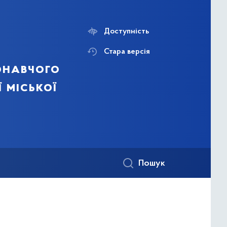
Доступність
Стара версія
онавчого
ї міської
Пошук