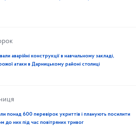
орок
ли аварійні конструкції в навчальному закладі,
ожої атаки в Дарницькому районі столиці
тниця
ели понад 600 перевірок укриттів і планують посилити
м до них під час повітряних тривог