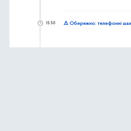
⚠️ Обережно: телефонні шах
15:50
2 липня 2026 р.,
четв
Працівники «Муніципальної о
15:33
до надання допомоги мешкан
Рятувальники КАРС ліквідову
15:14
демонтують аварійні констр