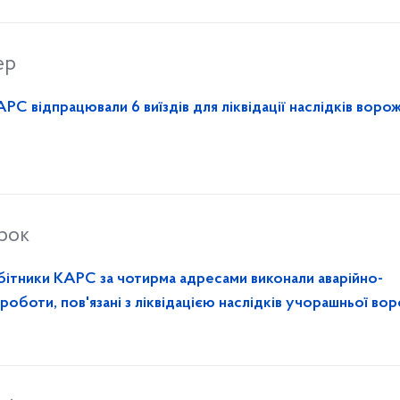
ер
РС відпрацювали 6 виїздів для ліквідації наслідків воро
орок
бітники КАРС за чотирма адресами виконали аварійно-
 роботи, пов'язані з ліквідацією наслідків учорашньої во