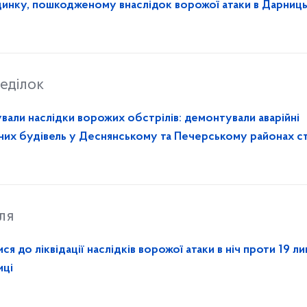
инку, пошкодженому внаслідок ворожої атаки в Дарниц
еділок
вали наслідки ворожих обстрілів: демонтували аварійні
их будівель у Деснянському та Печерському районах с
ля
 до ліквідації наслідків ворожої атаки в ніч проти 19 ли
иці