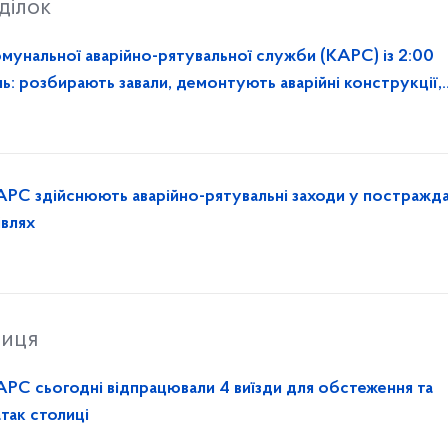
ділок
омунальної аварійно-рятувальної служби (КАРС) із 2:00
ь: розбирають завали, демонтують аварійні конструкції,
АРС здійснюють аварійно-рятувальні заходи у постражд
івлях
ниця
АРС сьогодні відпрацювали 4 виїзди для обстеження та
атак столиці