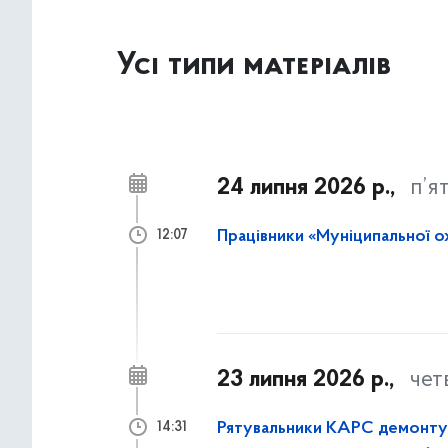
Усі типи матеріалів
24 липня 2026 р.,
п’я
Працівники «Муніципальної о
12:07
23 липня 2026 р.,
чет
Рятувальники КАРС демонтува
14:31