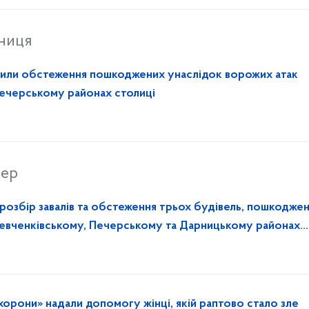
тниця
или обстеження пошкоджених унаслідок ворожих атак
Печерському районах столиці
вер
озбір завалів та обстеження трьох будівель, пошкодже
Шевченківському, Печерському та Дарницькому районах
хорони» надали допомогу жінці, якій раптово стало зле