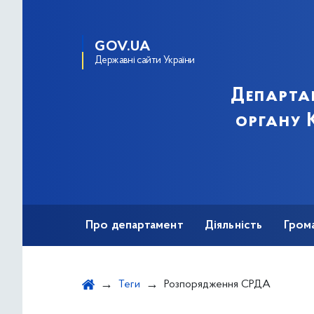
GOV.UA
Державні сайти України
Департа
органу К
Про департамент
Діяльність
Гром
Теги
Розпорядження СРДА