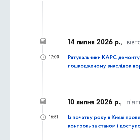
14 липня 2026 р.,
вівт
Рятувальники КАРС демонтува
17:00
пошкодженому внаслідок вор
10 липня 2026 р.,
п’я
Із початку року в Києві пров
16:51
контроль за станом і доступо