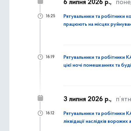
6 липня 2026 р.,
поне
Рятувальники та робітники к
16:25
працюють на місцях руйнуван
закривають вибиті вікна
Рятувальники та робітники К
16:19
цієї ночі помешканнях та буд
3 липня 2026 р.,
п’ят
Рятувальники та робітники К
16:12
ліквідації наслідків ворожих 