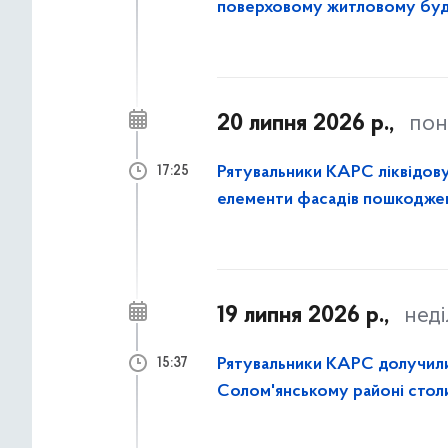
поверховому житловому буд
районі столиці
20 липня 2026 р.,
пон
Рятувальники КАРС ліквідову
17:25
елементи фасадів пошкоджен
19 липня 2026 р.,
неді
Рятувальники КАРС долучилися
15:37
Солом'янському районі стол