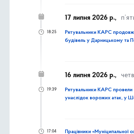
17 липня 2026 р.,
п’я
Рятувальники КАРС продовж
18:25
будівель у Дарницькому та 
16 липня 2026 р.,
чет
Рятувальники КАРС провели р
19:39
унаслідок ворожих атак, у 
столиці
Працівники «Муніципальної о
17:04