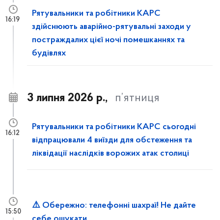
Рятувальники та робітники КАРС
16:19
здійснюють аварійно-рятувальні заходи у
постраждалих цієї ночі помешканнях та
будівлях
3 липня 2026 р.,
п’ятниця
Рятувальники та робітники КАРС сьогодні
16:12
відпрацювали 4 виїзди для обстеження та
ліквідації наслідків ворожих атак столиці
⚠️ Обережно: телефонні шахраї! Не дайте
15:50
себе ошукати