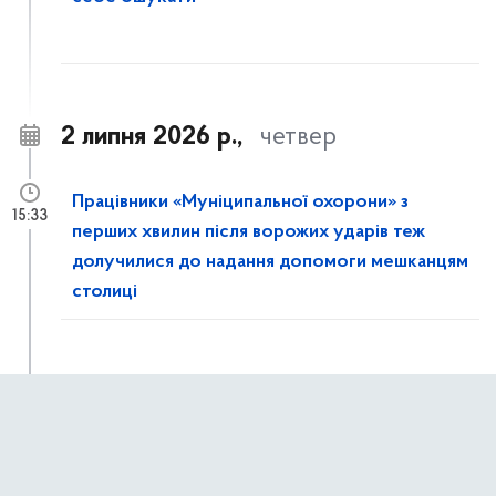
2 липня 2026 р.,
четвер
Працівники «Муніципальної охорони» з
15:33
перших хвилин після ворожих ударів теж
долучилися до надання допомоги мешканцям
столиці
Рятувальники КАРС ліквідовують наслідки
15:14
ворожої атаки на столицю: розбирають
завали та демонтують аварійні конструкції в
пошкоджених будинках Дарницького району