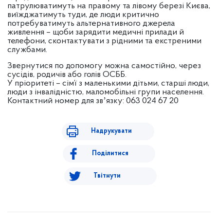
патрулюватимуть на правому та лівому березі Києва,
виїжджатимуть туди, де люди критично
потребуватимуть альтернативного джерела
живлення – щоби зарядити медичні прилади й
телефони, сконтактувати з рідними та екстреними
службами.
Звернутися по допомогу можна самостійно, через
сусідів, родичів або голів ОСББ.
У пріоритеті – сім’ї з маленькими дітьми, старші люди,
люди з інвалідністю, маломобільні групи населення.
Контактний номер для звʼязку: 063 024 67 20
Надрукувати
Поділитися
Твітнути