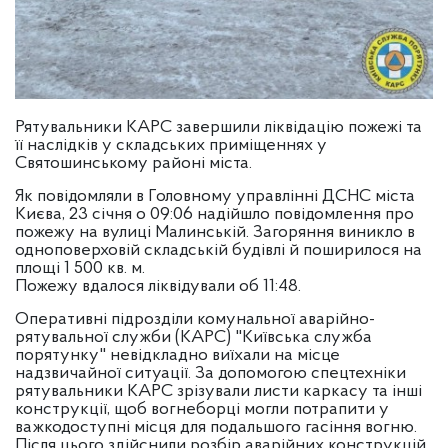
Рятувальники КАРС завершили ліквідацію пожежі та
її наслідків у складських приміщеннях у
Святошинському районі міста.
Як повідомляли в Головному управлінні ДСНС міста
Києва, 23 січня о 09:06 надійшло повідомлення про
пожежу на вулиці Малинській. Загоряння виникло в
одноповерховій складській будівлі й поширилося на
площі 1 500 кв. м.
Пожежу вдалося ліквідували об 11:48.
Оперативні підрозділи комунальної аварійно-
рятувальної служби (КАРС) "Київська служба
порятунку" невідкладно виїхали на місце
надзвичайної ситуації. За допомогою спецтехніки
рятувальники КАРС зрізували листи каркасу та інші
конструкції, щоб вогнеборці могли потрапити у
важкодоступні місця для подальшого гасіння вогню.
Після цього здійснили розбір аварійних конструкцій.