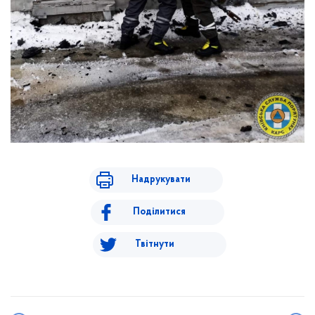
Надрукувати
Поділитися
Твітнути