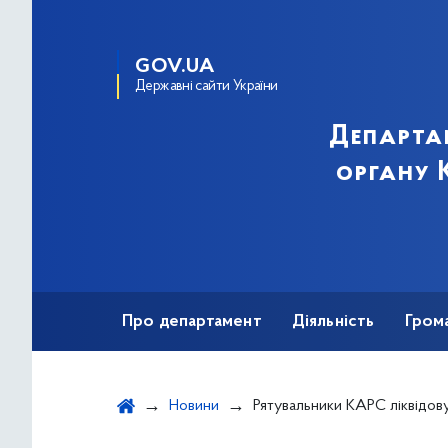
GOV.UA
Державні сайти України
Департа
органу К
Про департамент
Діяльність
Гром
Новини
Рятувальники КАРС ліквідовують наслідки негоди: відпрацювали 4 виїзди, по