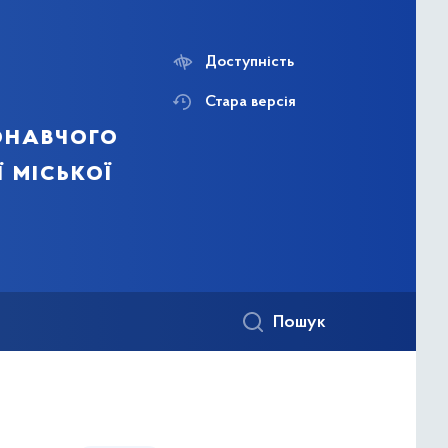
Доступність
Стара версія
онавчого
ї міської
Пошук