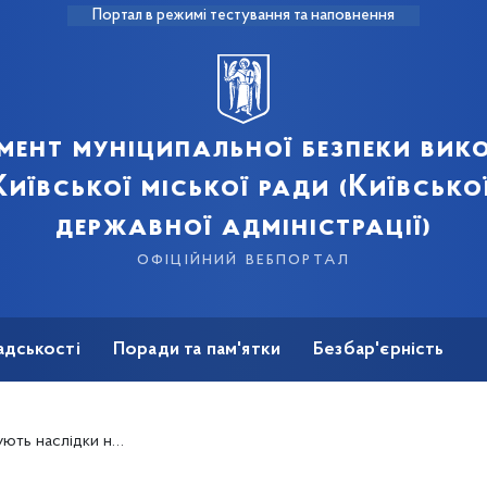
Портал в режимі тестування та наповнення
мент муніципальної безпеки вик
иївської міської ради (Київсько
державної адміністрації)
офіційний вебпортал
адськості
Поради та пам'ятки
Безбар'єрність
в’язаних із прибиранням повалених дерев