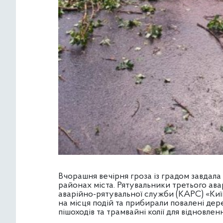
Вчорашня вечірня гроза із градом завдала
районах міста. Рятувальники третього ав
аварійно-рятувальної служби (КАРС) «Ки
на місця подій та прибирали повалені дере
пішоходів та трамвайні колії для відновле