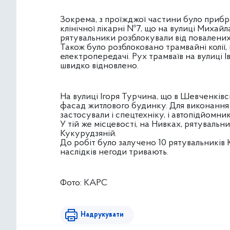
Зокрема, з проїжджої частини було прибра
клінічної лікарні №7, що на вулиці Михай
рятувальники розблокували від повалених 
Також було розблоковано трамвайні колії, н
електропередачі. Рух трамваїв на вулиці 
швидко відновлено.
На вулиці Ігоря Турчина, що в Шевченківс
фасад житлового будинку. Для виконання
застосували і спецтехніку, і автопідйомни
У тій же місцевості, на Нивках, рятуваль
Кукурудзяній.
До робіт було залучено 10 рятувальників К
наслідків негоди тривають.
Фото: КАРС
Надрукувати