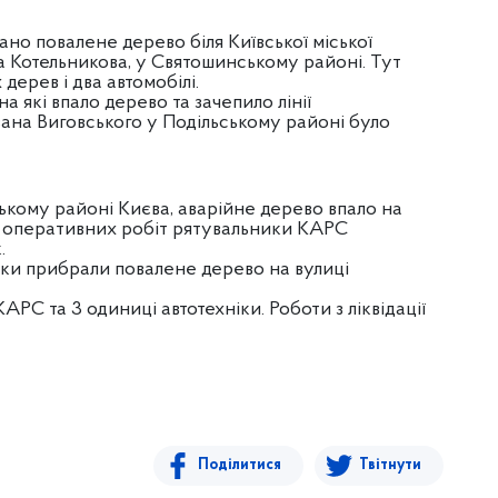
но повалене дерево біля Київської міської
ла Котельникова, у Святошинському районі. Тут
дерев і два автомобілі.
а які впало дерево та зачепило лінії
Івана Виговського у Подільському районі було
ькому районі Києва, аварійне дерево впало на
 оперативних робіт рятувальники КАРС
к.
ники прибрали повалене дерево на вулиці
АРС та 3 одиниці автотехніки. Роботи з ліквідації
Поділитися
Твітнути