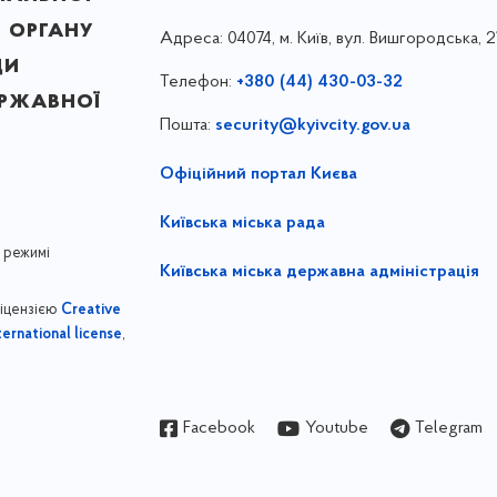
 органу
Адреса:
04074, м. Київ, вул. Вишгородська, 2
ди
Телефон:
+380 (44) 430-03-32
ержавної
Пошта:
security@kyivcity.gov.ua
Офіційний портал Києва
Київська міська рада
 режимі
Київська міська державна адміністрація
ліцензією
Creative
,
ernational license
Facebook
Youtube
Telegram