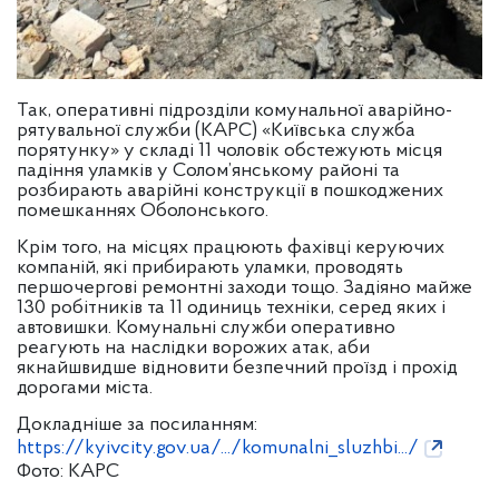
Так, оперативні підрозділи комунальної аварійно-
рятувальної служби (КАРС) «Київська служба
порятунку» у складі 11 чоловік обстежують місця
падіння уламків у Солом’янському районі та
розбирають аварійні конструкції в пошкоджених
помешканнях Оболонського.
Крім того, на місцях працюють фахівці керуючих
компаній, які прибирають уламки, проводять
першочергові ремонтні заходи тощо. Задіяно майже
130 робітників та 11 одиниць техніки, серед яких і
автовишки. Комунальні служби оперативно
реагують на наслідки ворожих атак, аби
якнайшвидше відновити безпечний проїзд і прохід
дорогами міста.
Докладніше за посиланням:
https://kyivcity.gov.ua/.../komunalni_sluzhbi.../
Фото: КАРС