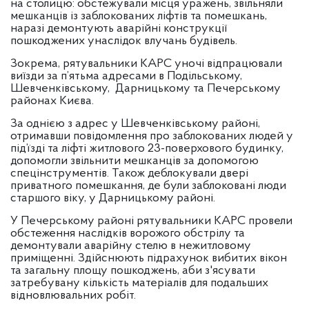
на столицю: обстежували місця уражень, звільняли
мешканців із заблокованих ліфтів та помешкань,
наразі демонтують аварійні конструкції
пошкоджених унаслідок влучань будівель.
Зокрема, рятувальники КАРС уночі відпрацювали
виїзди за п’ятьма адресами в Подільському,
Шевченківському, Дарницькому та Печерському
районах Києва.
За однією з адрес у Шевченківському районі,
отримавши повідомлення про заблокованих людей у
під’їзді та ліфті житлового 23-поверхового будинку,
допомогли звільнити мешканців за допомогою
спецінструментів. Також деблокували двері
приватного помешкання, де були заблоковані люди
старшого віку, у Дарницькому районі.
У Печерському районі рятувальники КАРС провели
обстеження наслідків ворожого обстрілу та
демонтували аварійну стелю в нежитловому
приміщенні. Здійснюють підрахунок вибитих вікон
та загальну площу пошкоджень, аби з'ясувати
затребувану кількість матеріалів для подальших
відновлювальних робіт.