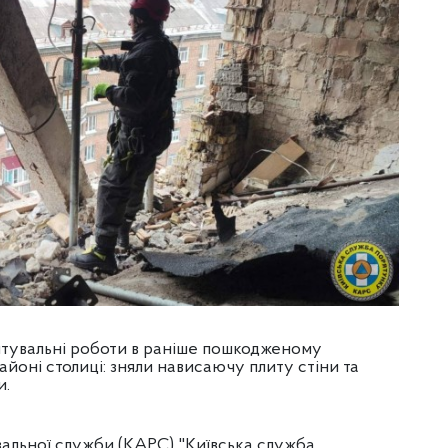
тувальні роботи в раніше пошкодженому
оні столиці: зняли нависаючу плиту стіни та
и.
вальної служби (КАРС) "Київська служба