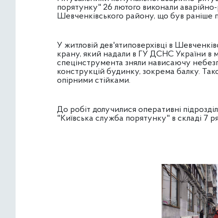
порятунку" 26 лютого виконали аварійно
Шевченківського району, що був раніше 
У житловій дев'ятиповерхівці в Шевченк
крану, який надали в ГУ ДСНС України в м
спецінструмента зняли нависаючу небезп
конструкцій будинку, зокрема балку. Так
опірними стійками.
До робіт долучилися оперативні підрозді
"Київська служба порятунку" в складі 7 р