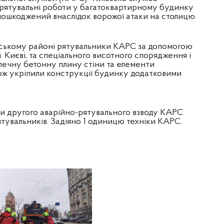
-рятувальні роботи у багатоквартирному будинку
пошкоджений внаслідок ворожої атаки на столицю.
івському районі рятувальники КАРС за допомогою
. Києві, та спеціального висотного спорядження і
ечну бетонну плину стіни та елементи
ож укріпили конструкції будинку додатковими
ли другого аварійно-рятувального взводу КАРС
ятувальників. Задіяно 1 одиницю техніки КАРС.