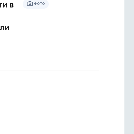
ти в
ФОТО
или