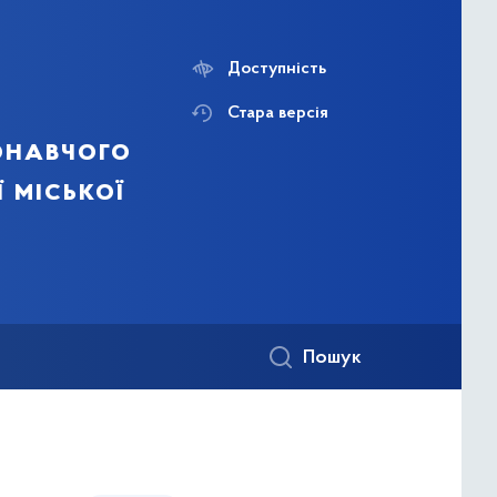
Доступність
Стара версія
онавчого
ї міської
Пошук