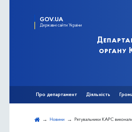
GOV.UA
Державні сайти України
Департа
органу К
Про департамент
Діяльність
Гром
Новини
Рятувальники КАРС виконали аварійно-рятувальні роботи в раніше пошкодженому житловому будинку в Шевченківс