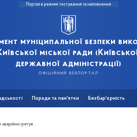
Портал в режимі тестування та наповнення
мент муніципальної безпеки вик
иївської міської ради (Київсько
державної адміністрації)
офіційний вебпортал
адськості
Поради та пам'ятки
Безбар'єрність
ькому районі: зняли плиту та балку, встановили опірні стійки