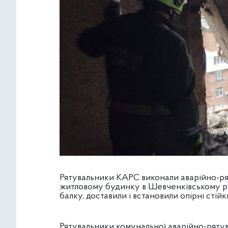
Рятувальники КАРС виконали аварійно-ря
житловому будинку в Шевченківському рай
балку, доставили і встановили опірні стійк
Рятувальники комунальної аварійно-ряту