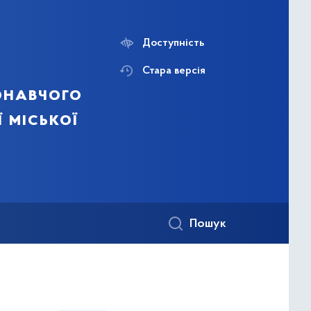
Доступність
Стара версія
онавчого
ї міської
Пошук