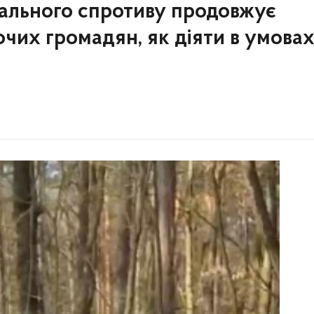
нального спротиву продовжує
очих громадян, як діяти в умова