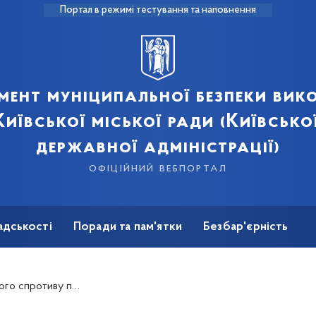
Портал в режимі тестування та наповнення
мент муніципальної безпеки вик
иївської міської ради (Київсько
державної адміністрації)
офіційний вебпортал
адськості
Поради та пам'ятки
Безбар'єрність
дян, як діяти в умовах кризи, захищати себе