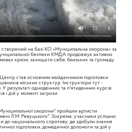
 створений на базі КО «Муніципальна охорона» за
 муніципальної безпеки КМДА продовжує активно
умовах кризи, захищати себе, близьких та громаду.
 Центр став основним майданчиком підготовки
ацівників міських структур. Інструктори тут -
. У результаті одноденних та п'ятиденних курсів
в і дій у момент загрози.
"Муніципальної охорони" пройшли артисти
імені Л.М. Ревуцького". Зокрема, учасники успішно
и до національного спротиву, де здобули знання
тичної підготовки, домедичної допомоги та дій у