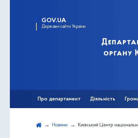
GOV.UA
Державні сайти України
Департа
органу К
Про департамент
Діяльність
Гром
Новини
Київський Центр національного спротиву продовжує активно навчати всіх охочих грома