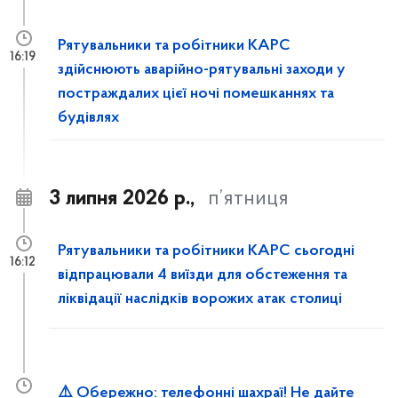
Рятувальники та робітники КАРС
16:19
здійснюють аварійно-рятувальні заходи у
постраждалих цієї ночі помешканнях та
будівлях
3 липня 2026 р.,
п’ятниця
Рятувальники та робітники КАРС сьогодні
16:12
відпрацювали 4 виїзди для обстеження та
ліквідації наслідків ворожих атак столиці
⚠️ Обережно: телефонні шахраї! Не дайте