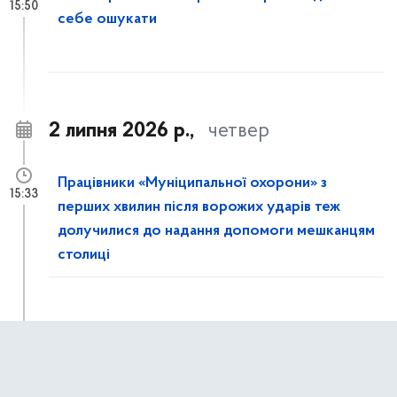
15:50
себе ошукати
2 липня 2026 р.,
четвер
Працівники «Муніципальної охорони» з
15:33
перших хвилин після ворожих ударів теж
долучилися до надання допомоги мешканцям
столиці
Рятувальники КАРС ліквідовують наслідки
15:14
ворожої атаки на столицю: розбирають
завали та демонтують аварійні конструкції в