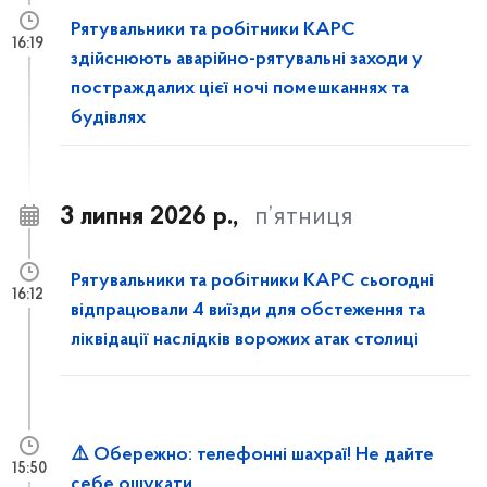
Рятувальники та робітники КАРС
16:19
здійснюють аварійно-рятувальні заходи у
постраждалих цієї ночі помешканнях та
будівлях
3 липня 2026 р.,
п’ятниця
Рятувальники та робітники КАРС сьогодні
16:12
відпрацювали 4 виїзди для обстеження та
ліквідації наслідків ворожих атак столиці
⚠️ Обережно: телефонні шахраї! Не дайте
15:50
себе ошукати