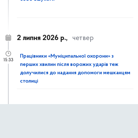
2 липня 2026 р.,
четвер
Працівники «Муніципальної охорони» з
15:33
перших хвилин після ворожих ударів теж
долучилися до надання допомоги мешканцям
столиці
Рятувальники КАРС ліквідовують наслідки
15:14
ворожої атаки на столицю: розбирають
завали та демонтують аварійні конструкції в
пошкоджених будинках Дарницького району