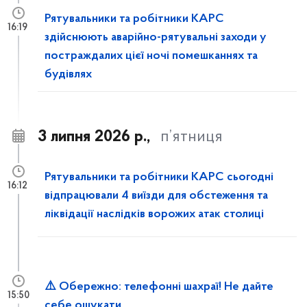
Рятувальники та робітники КАРС
16:19
здійснюють аварійно-рятувальні заходи у
постраждалих цієї ночі помешканнях та
будівлях
3 липня 2026 р.,
п’ятниця
Рятувальники та робітники КАРС сьогодні
16:12
відпрацювали 4 виїзди для обстеження та
ліквідації наслідків ворожих атак столиці
⚠️ Обережно: телефонні шахраї! Не дайте
15:50
себе ошукати