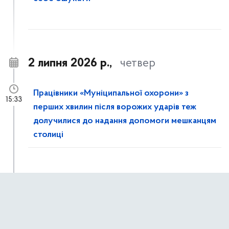
2 липня 2026 р.,
четвер
Працівники «Муніципальної охорони» з
15:33
перших хвилин після ворожих ударів теж
долучилися до надання допомоги мешканцям
столиці
Рятувальники КАРС ліквідовують наслідки
15:14
ворожої атаки на столицю: розбирають
завали та демонтують аварійні конструкції в
пошкоджених будинках Дарницького району