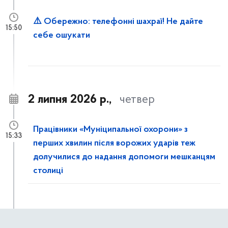
⚠️ Обережно: телефонні шахраї! Не дайте
15:50
себе ошукати
2 липня 2026 р.,
четвер
Працівники «Муніципальної охорони» з
15:33
перших хвилин після ворожих ударів теж
долучилися до надання допомоги мешканцям
столиці
Рятувальники КАРС ліквідовують наслідки
15:14