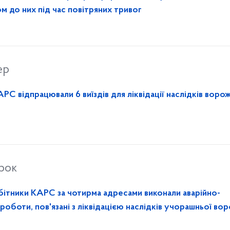
м до них під час повітряних тривог
ер
РС відпрацювали 6 виїздів для ліквідації наслідків воро
орок
бітники КАРС за чотирма адресами виконали аварійно-
 роботи, пов'язані з ліквідацією наслідків учорашньої во