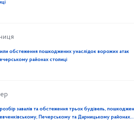
иці
тниця
или обстеження пошкоджених унаслідок ворожих атак
Печерському районах столиці
вер
озбір завалів та обстеження трьох будівель, пошкодже
Шевченківському, Печерському та Дарницькому районах