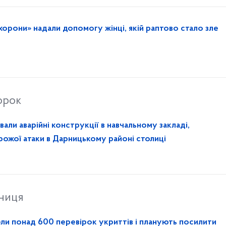
хорони» надали допомогу жінці, якій раптово стало зле
орок
ли аварійні конструкції в навчальному закладі,
ожої атаки в Дарницькому районі столиці
тниця
ели понад 600 перевірок укриттів і планують посилити