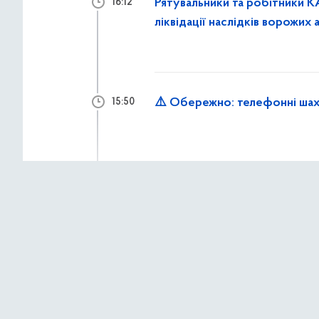
Рятувальники та робітники К
16:12
ліквідації наслідків ворожих 
⚠️ Обережно: телефонні шах
15:50
2 липня 2026 р.,
четв
Працівники «Муніципальної о
15:33
до надання допомоги мешкан