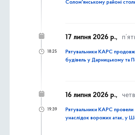
Солом'янському районі стол
17 липня 2026 р.,
п’я
Рятувальники КАРС продовж
18:25
будівель у Дарницькому та 
16 липня 2026 р.,
чет
Рятувальники КАРС провели р
19:39
унаслідок ворожих атак, у 
столиці