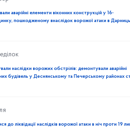
ли аварійні елементи віконних конструкцій у 16-
инку, пошкодженому внаслідок ворожої атаки в Дарниц
еділок
вали наслідки ворожих обстрілів: демонтували аварійні
их будівель у Деснянському та Печерському районах с
ля
 до ліквідації наслідків ворожої атаки в ніч проти 19 ли