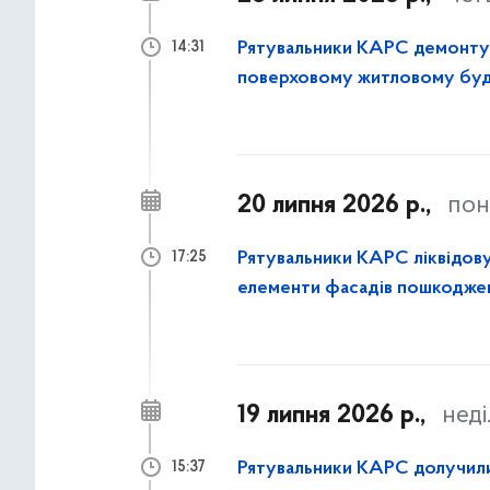
Рятувальники КАРС демонтува
14:31
поверховому житловому буд
районі столиці
20 липня 2026 р.,
пон
Рятувальники КАРС ліквідову
17:25
елементи фасадів пошкоджен
19 липня 2026 р.,
неді
Рятувальники КАРС долучилися
15:37