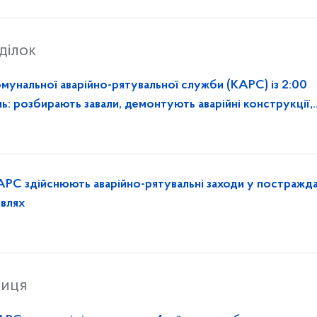
ділок
омунальної аварійно-рятувальної служби (КАРС) із 2:00
ь: розбирають завали, демонтують аварійні конструкції,
АРС здійснюють аварійно-рятувальні заходи у постражд
івлях
ниця