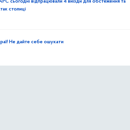
АРС сьогодні відпрацювали 4 виїзди для обстеження та
атак столиці
раї! Не дайте себе ошукати
ер
хорони» з перших хвилин після ворожих ударів теж долу
цям столиці