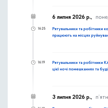
6 липня 2026 р.,
поне
Рятувальники та робітники к
16:25
працюють на місцях руйнуван
закривають вибиті вікна
Рятувальники та робітники К
16:19
цієї ночі помешканнях та буд
3 липня 2026 р.,
п’ят