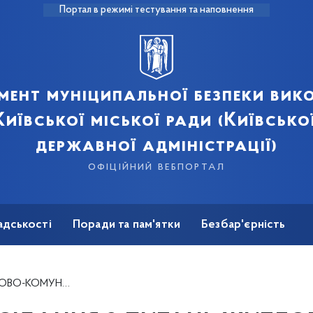
Портал в режимі тестування та наповнення
мент муніципальної безпеки вик
иївської міської ради (Київсько
державної адміністрації)
офіційний вебпортал
адськості
Поради та пам'ятки
Безбар'єрність
НО-ЕНЕРГЕТИЧНОГО КОМПЛЕКСУ