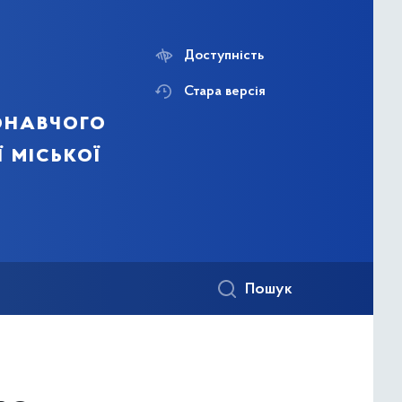
Доступність
Стара версія
онавчого
ї міської
Пошук